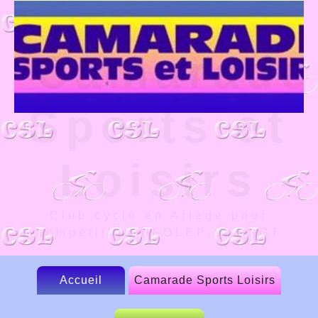
Camarade
Sports et
Loisirs
Club cyclo en Ariège pour
compétition UFOLEP et FSGT
Accueil
Camarade Sports Loisirs
Le CSL