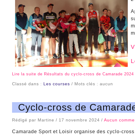
A
s
m
m
V
L
Lire la suite de Résultats du cyclo-cross de Camarade 2024
Classé dans :
Les courses
/ Mots clés : aucun
Cyclo-cross de Camarad
Rédigé par Martine / 17 novembre 2024 /
Aucun commen
Camarade Sport et Loisir organise des cyclo-cros