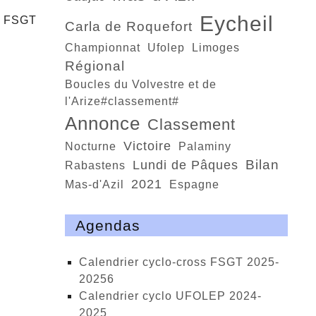
Eycheil
és FSGT
Carla de Roquefort
Championnat
Ufolep
Limoges
régional
Boucles du Volvestre et de
l'Arize#classement#
annonce
classement
victoire
nocturne
Palaminy
bilan
Lundi de Pâques
Rabastens
2021
Mas-d'Azil
Espagne
Agendas
calendrier cyclo-cross FSGT 2025-
20256
calendrier cyclo UFOLEP 2024-
2025