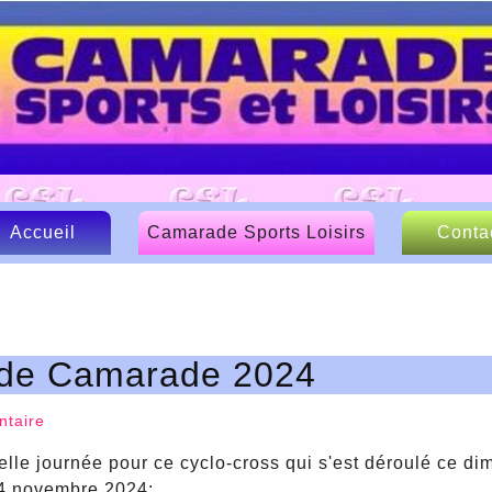
e Sports et
lo en Ariège pour compétition UFOLE
Accueil
Camarade Sports Loisirs
Conta
Le CSL
Nos sponsors
s de Camarade 2024
Articles de presse
taire
elle journée pour ce cyclo-cross qui s'est déroulé ce d
4 novembre 2024: