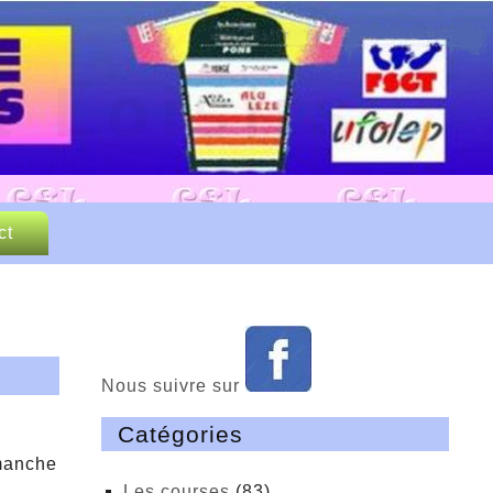
 Loisirs
P et FSGT
ct
Nous suivre sur
Catégories
imanche
Les courses
(83)