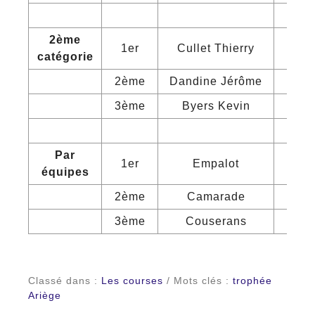
2ème
1er
Cullet Thierry
Pla
catégorie
2ème
Dandine Jérôme
Ca
3ème
Byers Kevin
Ca
Par
1er
Empalot
équipes
2ème
Camarade
3ème
Couserans
Classé dans :
Les courses
/ Mots clés :
trophée
Ariège