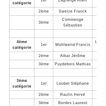
1er
Lagrange Alain
Ca
catégorie
2ème
Sweize Franck
Em
Commenge
3ème
Ca
Sébastien
4ème
Union
1er
Wohlwend Francis
catégorie
2ème
Albar Jérôme
Em
3ème
Puydebois Mathias
Cou
3ème
1er
Loubet Stéphane
Cou
catégorie
2ème
Raulin Hervé
Em
3ème
Bordes Laurent
C