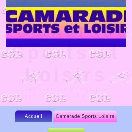
Camarade
Sports et
Loisirs
Club cyclo en Ariège pour
compétition UFOLEP et FSGT
Accueil
Camarade Sports Loisirs
Le CSL