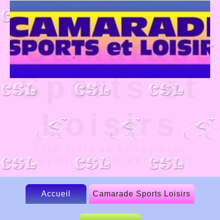
Camarade
Sports et
Loisirs
Club cyclo en Ariège pour
compétition UFOLEP et FSGT
Accueil
Camarade Sports Loisirs
Le CSL