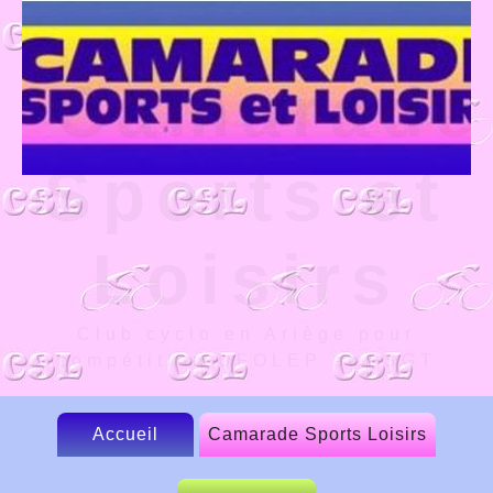
Camarade
Sports et
Loisirs
Club cyclo en Ariège pour
compétition UFOLEP et FSGT
Accueil
Camarade Sports Loisirs
Le CSL