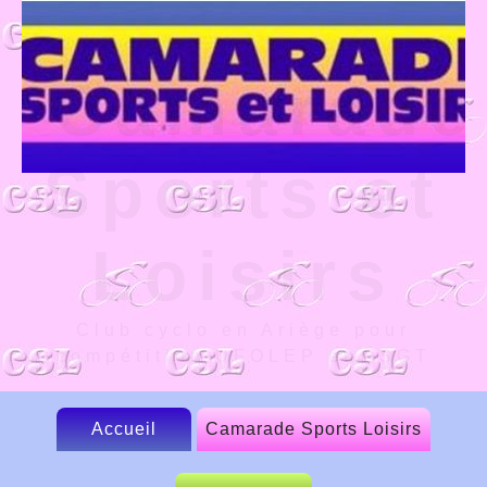
Camarade
Sports et
Loisirs
Club cyclo en Ariège pour
compétition UFOLEP et FSGT
Accueil
Camarade Sports Loisirs
Le CSL