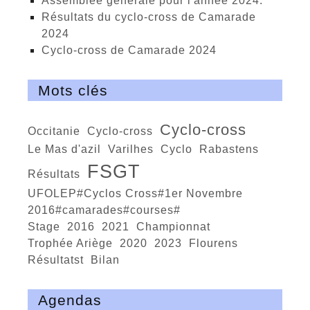
Assemblée générale pour l'année 2024.
Résultats du cyclo-cross de Camarade
2024
Cyclo-cross de Camarade 2024
Mots clés
cyclo-cross
Occitanie
Cyclo-cross
Le Mas d'azil
Varilhes
cyclo
Rabastens
FSGT
résultats
UFOLEP#Cyclos Cross#1er Novembre
2016#camarades#courses#
stage
2016
2021
Championnat
trophée Ariège
2020
2023
Flourens
résultatst
bilan
Agendas