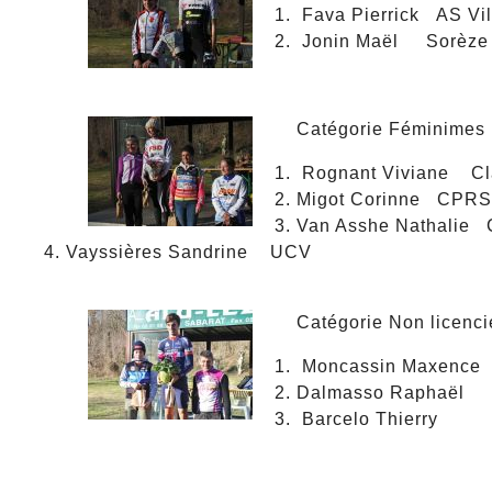
Fava Pierrick AS Vi
Jonin Maël Sorèz
Catégorie Féminimes
Rognant Viviane Cl
Migot Corinne CPRS
Van Asshe Nathalie C
Vayssières Sandrine UCV
Catégorie Non licenci
Moncassin Maxence
Dalmasso Raphaël
Barcelo Thierry