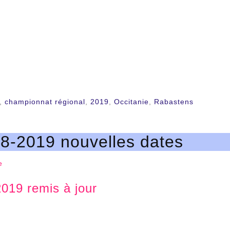
,
championnat régional
,
2019
,
Occitanie
,
Rabastens
18-2019 nouvelles dates
e
2019 remis à jour