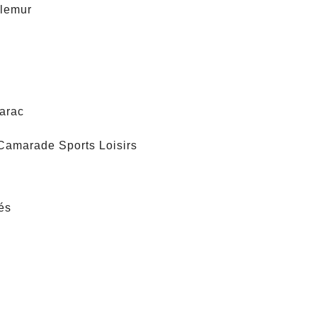
llemur
e
arac
amarade Sports Loisirs
és