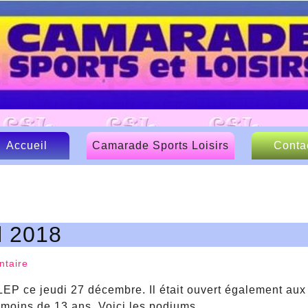
e Sports et
lo en Ariège pour compétition UFOLE
Accueil
Camarade Sports Loisirs
Conta
Le CSL
Nos sponsors
l 2018
Articles de presse
taire
EP ce jeudi 27 décembre. Il était ouvert également aux
e moins de 13 ans. Voici les podiums.