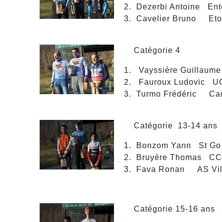
Dezerbi Antoine Ente
Cavelier Bruno Etoi
Catégorie 4
Vayssière Guillau
Fauroux Ludovic U
Turmo Frédéric Cam
Catégorie 13-14 ans
Bonzom Yann St Go
Bruyère Thomas CC 
Fava Ronan AS V
Catégorie 15-16 ans