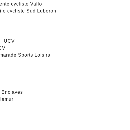
nte cycliste Vallo
le cycliste Sud Lubéron
me UCV
CV
arade Sports Loisirs
Enclaves
illemur