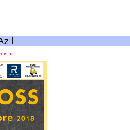
zil
taire