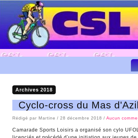
Camarad
Club cyc
Archives 2018
Cyclo-cross du Mas d'Azi
Rédigé par Martine / 28 décembre 2018 /
Aucun commen
Camarade Sports Loisirs a organisé son cylo UFOL
licenciés et précédé d'une initiation aux jeunes d