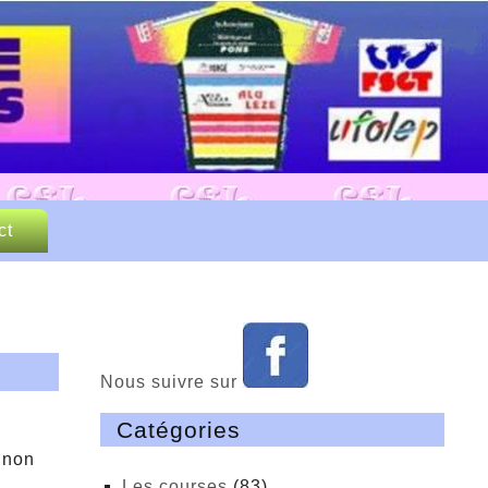
 Loisirs
P et FSGT
ct
Nous suivre sur
Catégories
 non
Les courses
(83)