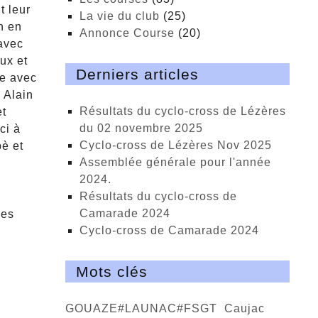
t leur
La vie du club
(25)
n en
Annonce Course
(20)
avec
ux et
Derniers articles
ne avec
 Alain
Résultats du cyclo-cross de Lézères
et
du 02 novembre 2025
ci à
cyclo-cross de Lézères Nov 2025
pè et
Assemblée générale pour l'année
2024.
Résultats du cyclo-cross de
Camarade 2024
les
Cyclo-cross de Camarade 2024
Mots clés
GOUAZE#LAUNAC#FSGT
Caujac