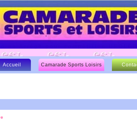
e Sports et
lo en Ariège pour compétition UFOLE
Accueil
Camarade Sports Loisirs
Conta
Le CSL
Nos sponsors
Articles de presse
re