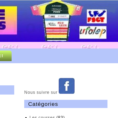
 Loisirs
P et FSGT
ct
Nous suivre sur
Catégories
Les courses
(83)