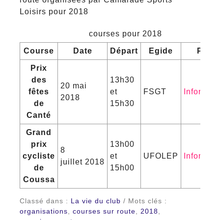
Loisirs pour 2018
courses pour 2018
Course
Date
Départ
Egide
PDF
Prix
des
13h30
20 mai
fêtes
et
FSGT
Informati
2018
de
15h30
Canté
Grand
prix
13h00
8
cycliste
et
UFOLEP
Informati
juillet 2018
de
15h00
Coussa
Classé dans :
La vie du club
/ Mots clés :
organisations
,
courses sur route
,
2018
,