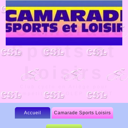
Camarade
Sports et
Loisirs
Club cyclo en Ariège pour
compétition UFOLEP et FSGT
Accueil
Camarade Sports Loisirs
Le CSL