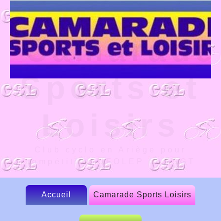
Camarade
Sports et
Loisirs
Club cyclo en Ariège pour
compétition UFOLEP et FSGT
Accueil
Camarade Sports Loisirs
Le CSL