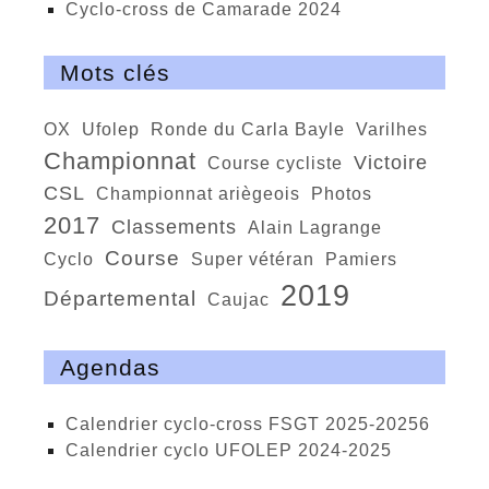
Cyclo-cross de Camarade 2024
Mots clés
OX
Ufolep
ronde du Carla Bayle
Varilhes
championnat
victoire
course cycliste
CSL
championnat ariègeois
photos
2017
classements
Alain Lagrange
course
cyclo
super vétéran
Pamiers
2019
départemental
Caujac
Agendas
calendrier cyclo-cross FSGT 2025-20256
calendrier cyclo UFOLEP 2024-2025