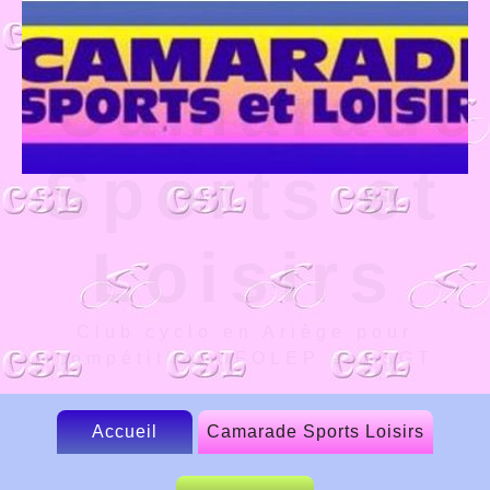
Camarade
Sports et
Loisirs
Club cyclo en Ariège pour
compétition UFOLEP et FSGT
Accueil
Camarade Sports Loisirs
Le CSL