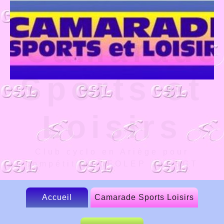
Camarade
Sports et
Loisirs
Club cyclo en Ariège pour
compétition UFOLEP et FSGT
Accueil
Camarade Sports Loisirs
Le CSL